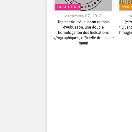
IRONNEMENT
L'INSTITUTION
HABITE
septembre 06, 2017
décembre 07, 2018
s
orum de l’alimentation locale
Tapisserie d’Aubusson et tapis
[Mé
du 2 au 18 octobre 2017
d’Aubusson, une double
« Quand
homologation des Indications
l’imagi
géographiques, officielle depuis ce
matin