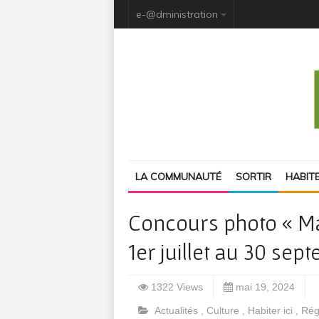
e-@dministration
LA COMMUNAUTÉ
SORTIR
HABIT
Concours photo « Ma
1er juillet au 30 se
1322 Views
mai 19, 2024
Actualités
,
Culture
,
Habiter ici
,
Rég