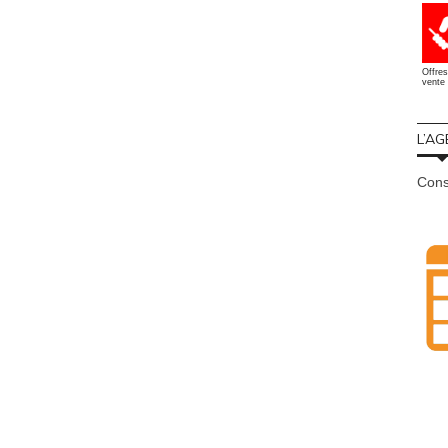
Offres
vente 
L’AG
Cons