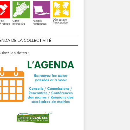
Démocratie
 de
Carte
Ateliers
Participative
/ reprise
interactive
numériques
ENDA DE LA COLLECTIVITÉ
ultez les dates :