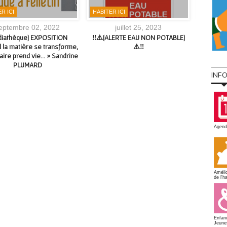
R ICI
HABITER ICI
MÉDIAT
eptembre 02, 2022
juillet 25, 2023
diathèque] EXPOSITION
‼⚠️[ALERTE EAU NON POTABLE]
Expositi
 la matière se transforme,
⚠️‼
juill
naire prend vie… » Sandrine
PLUMARD
INF
Agend
Amélio
de l'ha
Enfan
Jeune