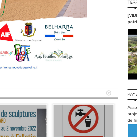
TERR
[VID
patr


PAYS
Asso
proje
de f