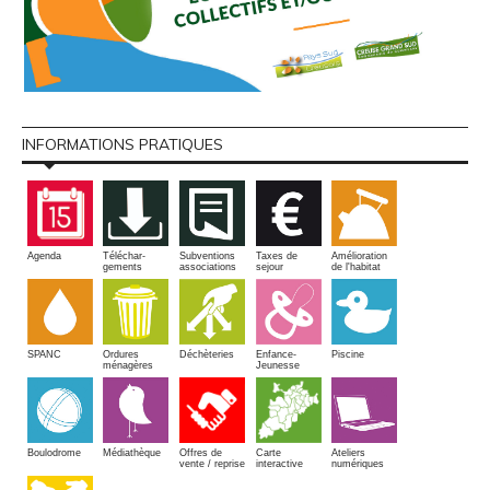
INFORMATIONS PRATIQUES
Amélioration
Agenda
Téléchar-
Subventions
Taxes de
de l'habitat
gements
associations
sejour
SPANC
Piscine
Ordures
Enfance-
Déchèteries
ménagères
Jeunesse
Boulodrome
Médiathèque
Offres de
Carte
Ateliers
vente / reprise
interactive
numériques