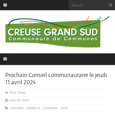
Prochain Conseil communautaire le jeudi
11 avril 2024
1916 Views
mars 29, 2024
Actualités
,
Habiter ici
,
L'institution
,
Sortir