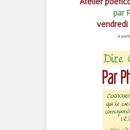
Atelier poétic
par 
vendredi 
- à part