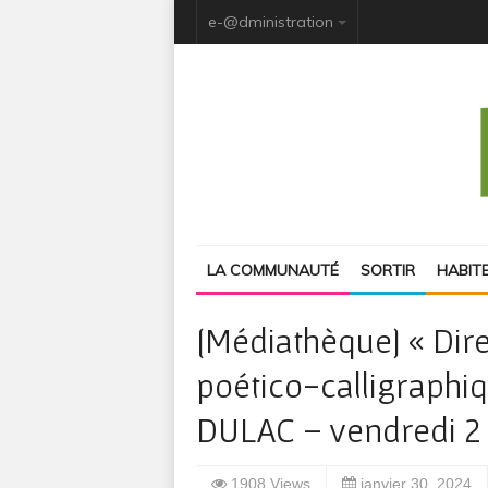
e-@dministration
LA COMMUNAUTÉ
SORTIR
HABIT
[Médiathèque] « Dire
poético-calligraphi
DULAC – vendredi 2 f
1908 Views
janvier 30, 2024