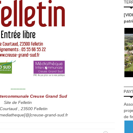
TERR
[VID
patr
**********
PAYS
ntercommunale Creuse Grand Sud
Site de Felletin
Asso
Courtaud , 23500 Felletin
proje
 mediatheque[@]creuse-grand-sud.fr
de f