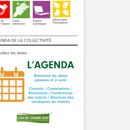
Démocratie
 de
Carte
Ateliers
Participative
/ reprise
interactive
numériques
ENDA DE LA COLLECTIVITÉ
ultez les dates :