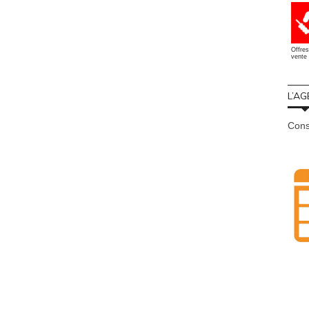
Offres
vente 
L’AG
Cons