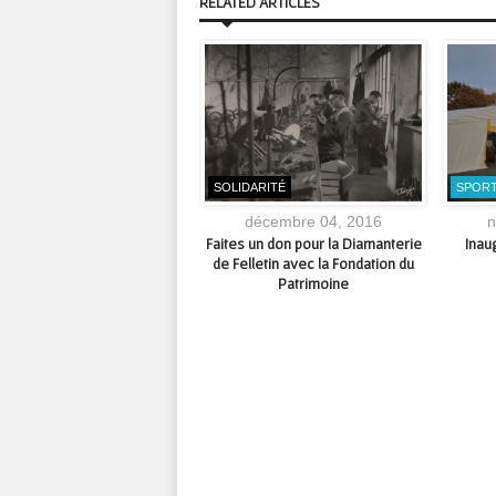
RELATED ARTICLES
ACTIONS
SOLIDARITÉ
SPOR
janvier 08, 2020
décembre 04, 2016
n
strots d’Hiver 2020 #Felletin
Faites un don pour la Diamanterie
Inau
#PaysSage #CGS
de Felletin avec la Fondation du
Patrimoine