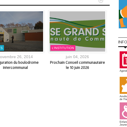


INF
TS
L'INSTITUTION
SORTIR
ovembre 26, 2014
juin 04, 2026
o
guration du boulodrome
Prochain Conseil communautaire
AQU
intercommunal
le 10 juin 2026
d’ouvert
Agend
les va
Amélio
de l'ha
Enfan
Jeune