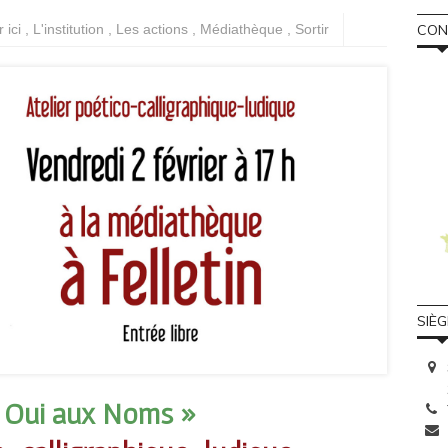
CONS
r ici
,
L'institution
,
Les actions
,
Médiathèque
,
Sortir
SIÈ
e Oui aux Noms »