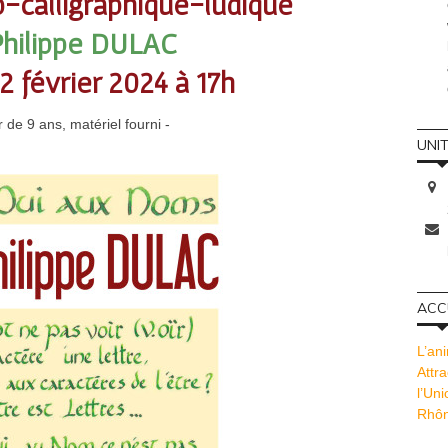
o-calligraphique-ludique
Philippe DULAC
2 février 2024 à 17h
ir de 9 ans, matériel fourni -
UNI
ACCU
L’ani
Attra
l’Un
Rhôn