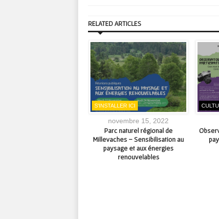
RELATED ARTICLES
STALLER ICI
S'INSTALLER ICI
CULT
octobre 10, 2023
novembre 15, 2022
diathèque intercommunale à
Parc naturel régional de
Observ
in fête ses 20 ans ! – Samedi
Millevaches – Sensibilisation au
pay
21 octobre 2023
paysage et aux énergies
renouvelables