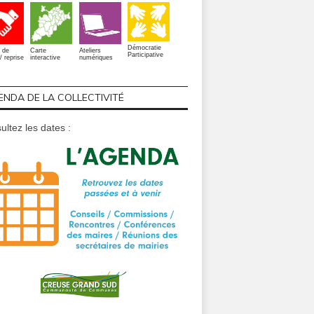
Démocratie
 de
Carte
Ateliers
Participative
/ reprise
interactive
numériques
ENDA DE LA COLLECTIVITÉ
ultez les dates :