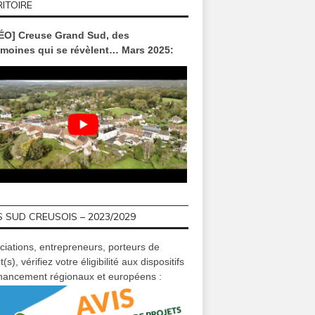
ITOIRE
ÉO] Creuse Grand Sud, des
imoines qui se révèlent… Mars 2025:
ITÉS
SORTIR
S'INSTALLE
vembre 10, 2018
avril 01, 2016
oc
 et de la neige, des mets,
La gazette d’Avril 2016 de la
La Médiath
du bon, du monstrueux et
médiathèque Creuse Grand Sud
Felletin fê
ains ! #Vacances #Alsh
est arrivée !
21
 SUD CREUSOIS – 2023/2029
S – novembre 2018
ciations, entrepreneurs, porteurs de
t(s), vérifiez votre éligibilité aux dispositifs
inancement régionaux et européens :