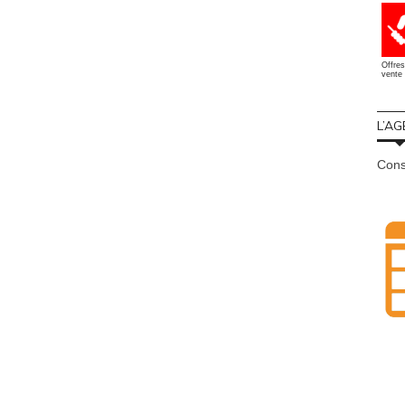
Offres
vente 
L’AG
Cons