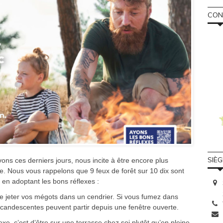
CONS
SIÈ
ns ces derniers jours, nous incite à être encore plus
die. Nous vous rappelons que 9 feux de forêt sur 10 dix sont
 en adoptant les bons réflexes :
de jeter vos mégots dans un cendrier. Si vous fumez dans
 incandescentes peuvent partir depuis une fenêtre ouverte.
e, c’est d’être sur une terrasse chez soi plutôt qu’en pleine