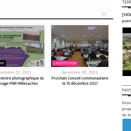
TERR


[VID
patr
URE
L'INSTITUTION
ACTUAL
octobre 22, 2021
décembre 08, 2021
no
atoire photographique du
Prochain Conseil communautaire
Du soleil
sage PNR Millevaches
le 15 décembre 2021
du beau, 
des cop
PAYS
#CG
Asso
proje
de f