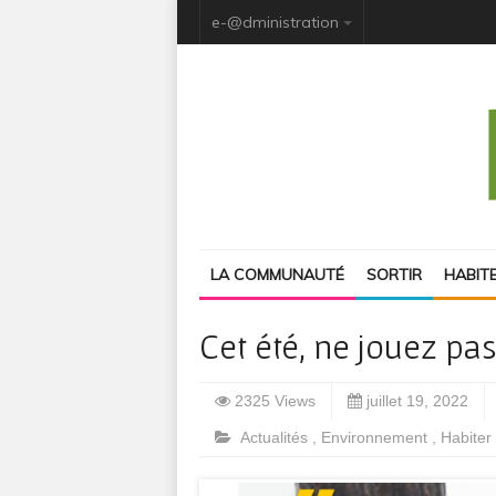
e-@dministration
LA COMMUNAUTÉ
SORTIR
HABIT
Cet été, ne jouez pas
2325 Views
juillet 19, 2022
Actualités
,
Environnement
,
Habiter 