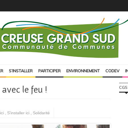
ER
S’INSTALLER
PARTICIPER
ENVIRONNEMENT
CODEV
I
 avec le feu !
CGS
ici
,
S'installer ici
,
Solidarité