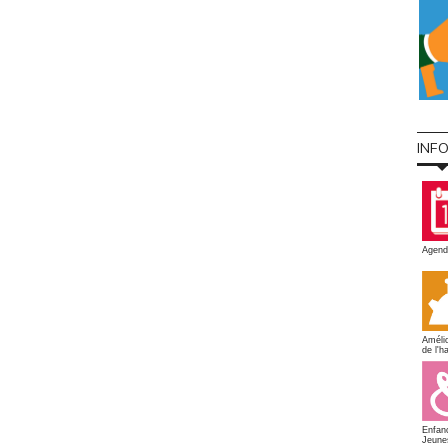
INF
Agend
Amélio
de l'ha
Enfan
Jeune