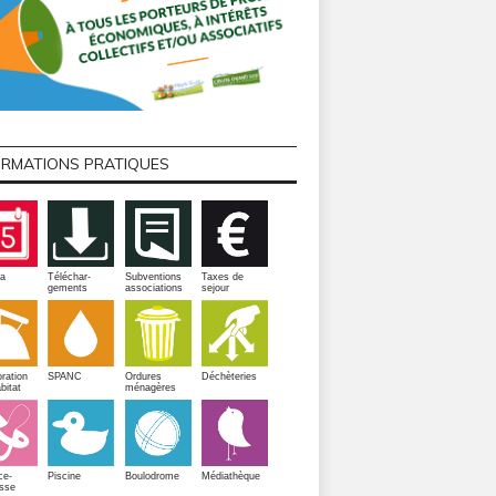
ORMATIONS PRATIQUES
a
Téléchar-
Subventions
Taxes de
gements
associations
sejour
ration
SPANC
Ordures
Déchèteries
bitat
ménagères
Piscine
ce-
Boulodrome
Médiathèque
sse