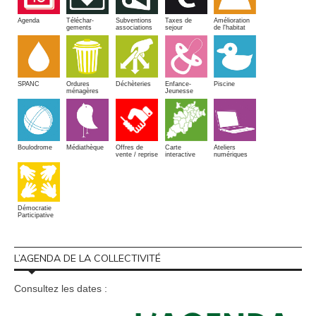
Amélioration
Agenda
Téléchar-
Subventions
Taxes de
de l'habitat
gements
associations
sejour
SPANC
Piscine
Ordures
Enfance-
Déchèteries
ménagères
Jeunesse
Boulodrome
Médiathèque
Offres de
Carte
Ateliers
vente / reprise
interactive
numériques
Démocratie
Participative
L’AGENDA DE LA COLLECTIVITÉ
Consultez les dates :