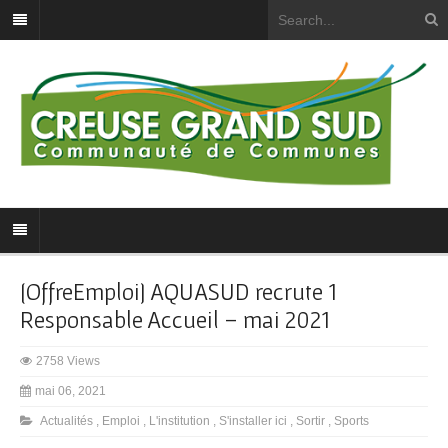
[OffreEmploi] AQUASUD recrute 1
Responsable Accueil – mai 2021
2758 Views
mai 06, 2021
Actualités
,
Emploi
,
L'institution
,
S'installer ici
,
Sortir
,
Sports