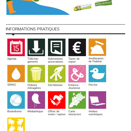
INFORMATIONS PRATIQUES
Amélioration
Agenda
Téléchar-
Subventions
Taxes de
de l'habitat
gements
associations
sejour
SPANC
Piscine
Ordures
Enfance-
Déchèteries
ménagères
Jeunesse
Boulodrome
Médiathèque
Offres de
Carte
Ateliers
vente / reprise
interactive
numériques