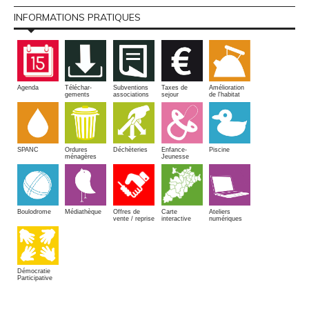
INFORMATIONS PRATIQUES
Amélioration
Agenda
Téléchar-
Subventions
Taxes de
de l'habitat
gements
associations
sejour
SPANC
Piscine
Ordures
Enfance-
Déchèteries
ménagères
Jeunesse
Boulodrome
Médiathèque
Offres de
Carte
Ateliers
vente / reprise
interactive
numériques
Démocratie
Participative