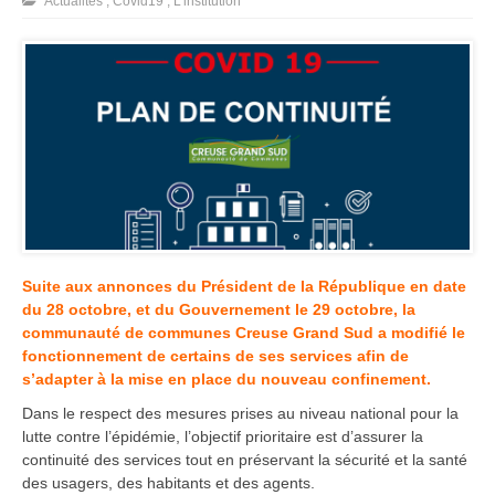
Actualités
,
Covid19
,
L'institution
Suite aux annonces du Président de la République en date
du 28 octobre, et du Gouvernement le 29 octobre, la
communauté de communes Creuse Grand Sud a modifié le
fonctionnement de certains de ses services afin de
s’adapter à la mise en place du nouveau confinement.
Dans le respect des mesures prises au niveau national pour la
lutte contre l’épidémie, l’objectif prioritaire est d’assurer la
continuité des services tout en préservant la sécurité et la santé
des usagers, des habitants et des agents.