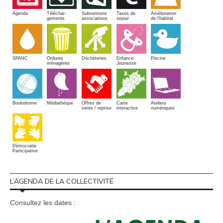
Amélioration
Agenda
Téléchar-
Subventions
Taxes de
de l'habitat
gements
associations
sejour
SPANC
Piscine
Ordures
Enfance-
Déchèteries
ménagères
Jeunesse
Boulodrome
Médiathèque
Offres de
Carte
Ateliers
vente / reprise
interactive
numériques
Démocratie
Participative
L’AGENDA DE LA COLLECTIVITÉ
Consultez les dates :