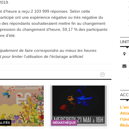
 2019.
nt d’heure a reçu 2 103 999 réponses. Selon cette
participé ont une expérience négative ou très négative du
% des répondants souhaiteraient mettre fin au changement
uppression du changement d’heure, 59,17 % des participants
ure d’été.
UNI
cipalement de faire correspondre au mieux les heures
our limiter l’utilisation de l’éclairage artificiel.


ACCU
L’an
Attr
l’Un
LITÉS
MÉDIATHÈQUE
L'INSTI
Rhô