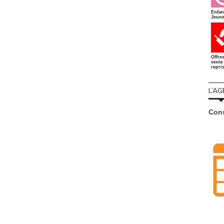
Enfan
Jeune
Offre
vente 
repri
L’AG
Cons