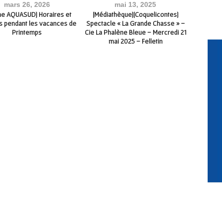
mars 26, 2026
mai 13, 2025
o
ine AQUASUD] Horaires et
[Médiathèque][Coquelicontes]
Horaires
és pendant les vacances de
Spectacle « La Grande Chasse » –
Printemps
Cie La Phalène Bleue – Mercredi 21
mai 2025 – Felletin