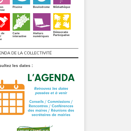
Piscine
ce-
Boulodrome
Médiathèque
sse
Démocratie
s de
Carte
Ateliers
Participative
/
interactive
numériques
se
ENDA DE LA COLLECTIVITÉ
ultez les dates :