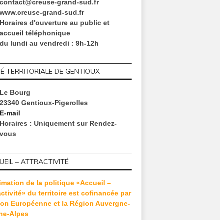
contact@creuse-grand-sud.fr
www.creuse-grand-sud.fr
Horaires d'ouverture au public et
accueil téléphonique
du lundi au vendredi : 9h-12h
TÉ TERRITORIALE DE GENTIOUX
Le Bourg
23340 Gentioux-Pigerolles
E-mail
Horaires
: Uniquement sur Rendez-
vous
EIL – ATTRACTIVITÉ
imation de la politique «Accueil –
activité» du territoire est cofinancée par
ion Européenne et la Région Auvergne-
TUTION
CULTURE
CONFÉRE
ne-Alpes