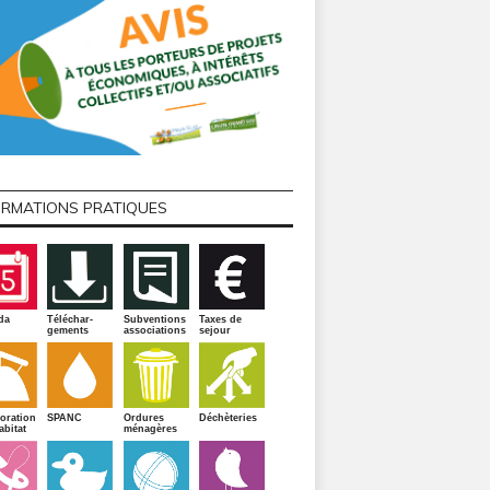
ORMATIONS PRATIQUES
da
Téléchar-
Subventions
Taxes de
gements
associations
sejour
oration
SPANC
Ordures
Déchèteries
abitat
ménagères