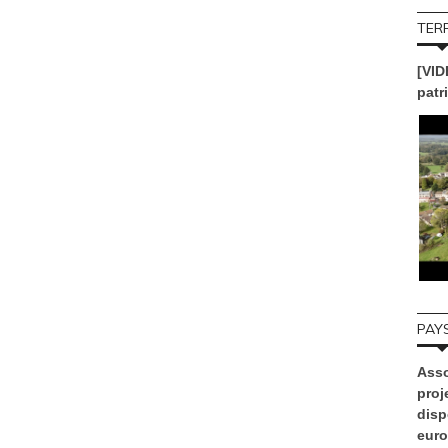
TERR
[VID
patr
PAYS
Asso
proje
disp
euro