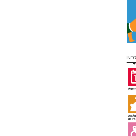
INF
Agen
Améli
de l'h