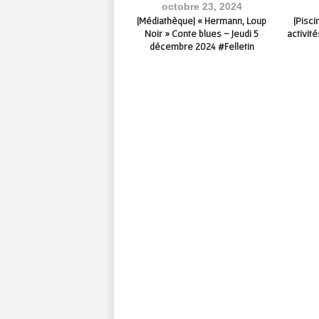
avril 18, 2025
octobre 23, 2024
3] Comité Technique Spécial
[Médiathèque] « Hermann, Loup
[Pisc
tines Divines Creuse » – 14
Noir » Conte blues – Jeudi 5
activit
mai 2025 – Aubusson
décembre 2024 #Felletin