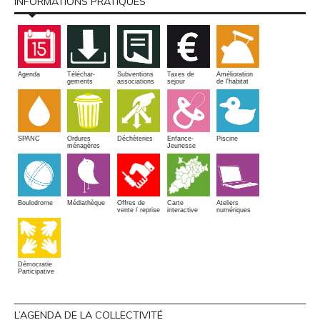
INFORMATIONS PRATIQUES
Amélioration
Agenda
Téléchar-
Subventions
Taxes de
de l'habitat
gements
associations
sejour
SPANC
Piscine
Ordures
Enfance-
Déchèteries
ménagères
Jeunesse
Boulodrome
Médiathèque
Offres de
Carte
Ateliers
vente / reprise
interactive
numériques
Démocratie
Participative
L’AGENDA DE LA COLLECTIVITÉ