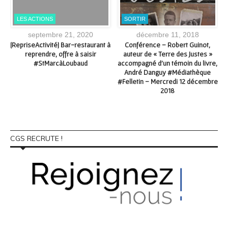
LES ACTIONS
SORTIR
septembre 21, 2020
décembre 11, 2018
[RepriseActivité] Bar-restaurant à
Conférence – Robert Guinot,
reprendre, offre à saisir
auteur de « Terre des Justes »
7
#StMarcàLoubaud
accompagné d’un témoin du livre,
André Danguy #Médiathèque
#Felletin – Mercredi 12 décembre
2018
CGS RECRUTE !