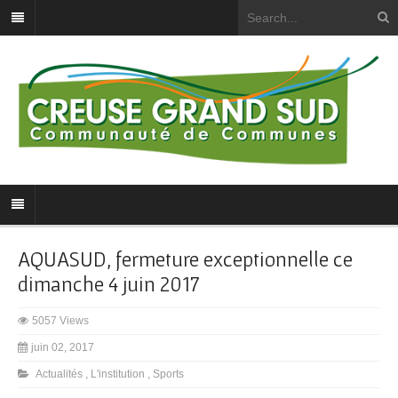
AQUASUD, fermeture exceptionnelle ce
dimanche 4 juin 2017
5057 Views
juin 02, 2017
Actualités
,
L'institution
,
Sports