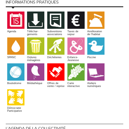
INFORMATIONS PRATIQUES
Amélioration
Agenda
Téléchar-
Subventions
Taxes de
de l'habitat
gements
associations
sejour
SPANC
Piscine
Ordures
Enfance-
Déchèteries
ménagères
Jeunesse
Boulodrome
Médiathèque
Offres de
Carte
Ateliers
vente / reprise
interactive
numériques
Démocratie
Participative
L’AGENDA DE LA COLLECTIVITÉ