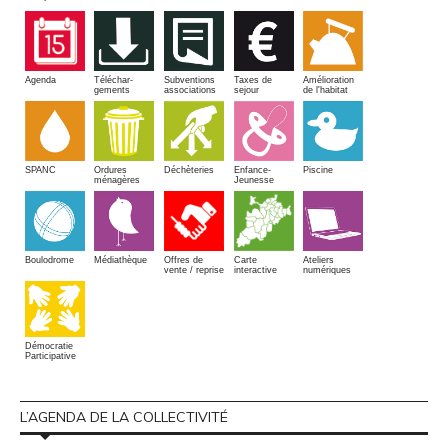
Amélioration
Agenda
Téléchar-
Subventions
Taxes de
de l'habitat
gements
associations
sejour
SPANC
Piscine
Ordures
Enfance-
Déchèteries
ménagères
Jeunesse
Boulodrome
Médiathèque
Offres de
Carte
Ateliers
vente / reprise
interactive
numériques
Démocratie
Participative
L’AGENDA DE LA COLLECTIVITÉ