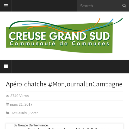
ApéroTchatche #MonJournalEnCampagne
3749 Views
mars 21, 2017
Actualités
,
Sortir