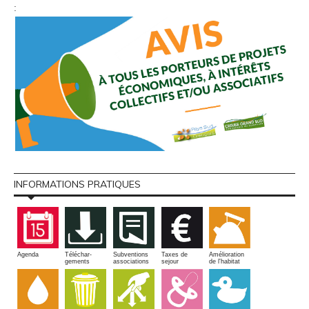
:
INFORMATIONS PRATIQUES
Amélioration
Agenda
Téléchar-
Subventions
Taxes de
de l'habitat
gements
associations
sejour