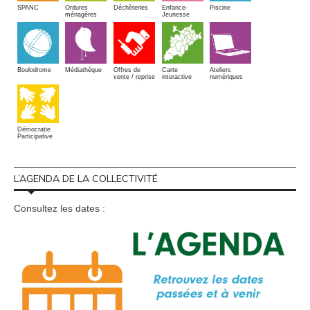
SPANC
Piscine
Ordures
Enfance-
Déchèteries
ménagères
Jeunesse
Boulodrome
Médiathèque
Offres de
Carte
Ateliers
vente / reprise
interactive
numériques
Démocratie
Participative
L’AGENDA DE LA COLLECTIVITÉ
Consultez les dates :