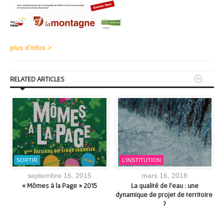
plus d’infos >


RELATED ARTICLES
SORTIR
L'INSTITUTION
septembre 16, 2015
mars 16, 2018
e
« Mômes à la Page » 2015
La qualité de l’eau : une
dynamique de projet de territoire
?