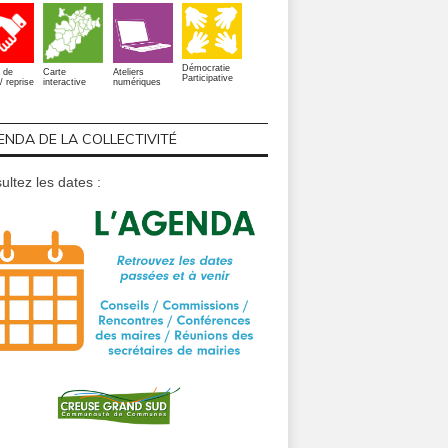
Démocratie
 de
Carte
Ateliers
Participative
/ reprise
interactive
numériques
ENDA DE LA COLLECTIVITÉ
ultez les dates :