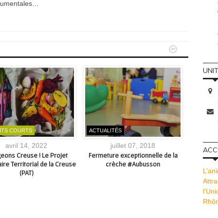
onumentales…


UNI
ITS COURTS
ACTUALITÉS
ATELIER
avril 14, 2022
juillet 07, 2018
ACCU
eons Creuse ! Le Projet
Fermeture exceptionnelle de la
La gaz
ire Territorial de la Creuse
crèche #Aubusson
interco
L’ani
(PAT)
Attra
l’Un
Rhôn