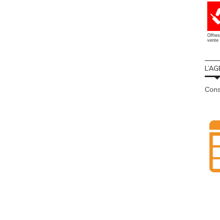
Offres
vente 
L’AG
Cons