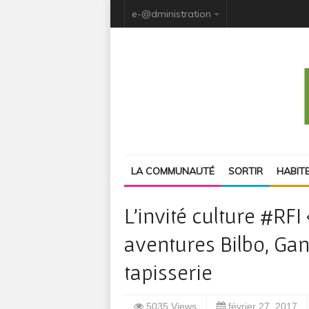
e-@dministration
LA COMMUNAUTÉ
SORTIR
HABIT
L’invité culture #RFI
aventures Bilbo, Gan
tapisserie
5035 Views
février 27, 2017