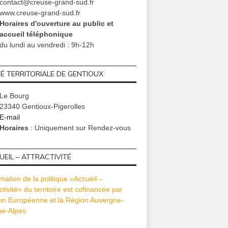
contact@creuse-grand-sud.fr
www.creuse-grand-sud.fr
Horaires d'ouverture au public et
accueil téléphonique
du lundi au vendredi : 9h-12h
TÉ TERRITORIALE DE GENTIOUX
Le Bourg
23340 Gentioux-Pigerolles
E-mail
Horaires
: Uniquement sur Rendez-vous
S
ACTUALITÉS
L'INSTITU
mars 10, 2018
octobre 23, 2024
déc
EIL – ATTRACTIVITÉ
ette de la Médiathèque
[Santé] Octobre Rose 2024 –
Fermeture 
mmunale est de sortie !
Projection de courts-métrages –
de C
mation de la politique «Accueil –
Mars-Avril 2018
Vendredi 25 octobre 2024 #Néoux
ctivité» du territoire est cofinancée par
ion Européenne et la Région Auvergne-
e-Alpes