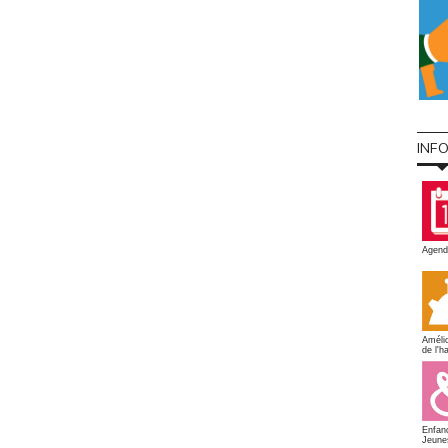
INF
Agend
Amélio
de l'ha
Enfan
Jeune