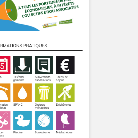
ORMATIONS PRATIQUES
a
Téléchar-
Subventions
Taxes de
gements
associations
sejour
ration
SPANC
Ordures
Déchèteries
bitat
ménagères
Piscine
ce-
Boulodrome
Médiathèque
sse