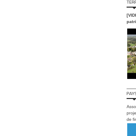
TERR
[VID
patr
PAYS
Asso
proje
de f