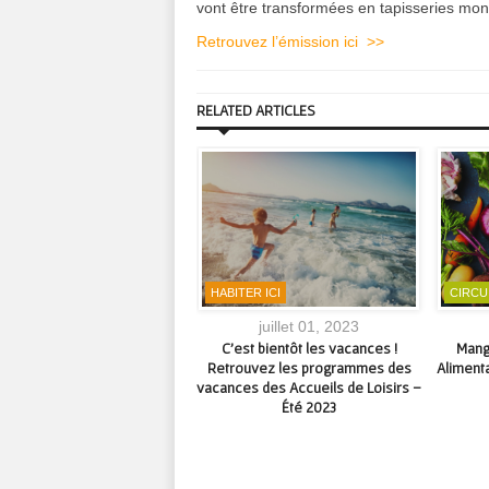
vont être transformées en tapisseries m
Retrouvez l’émission ici >>
RELATED ARTICLES
STITUTION
HABITER ICI
CIRCU
décembre 24, 2025
juillet 01, 2023
ture de l’accueil d’Aubusson
C’est bientôt les vacances !
Mang
de Creuse Grand Sud
Retrouvez les programmes des
Alimenta
vacances des Accueils de Loisirs –
Été 2023