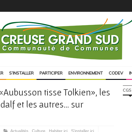
ER
S’INSTALLER
PARTICIPER
ENVIRONNEMENT
CODEV
I
 «Aubusson tisse Tolkien», les
CGS
dalf et les autres… sur
Actualités
,
Culture
,
Habiter ici
,
S'installer ici