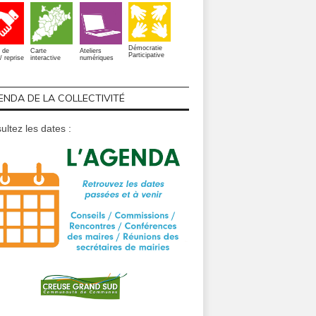
Démocratie
 de
Carte
Ateliers
Participative
/ reprise
interactive
numériques
ENDA DE LA COLLECTIVITÉ
ultez les dates :