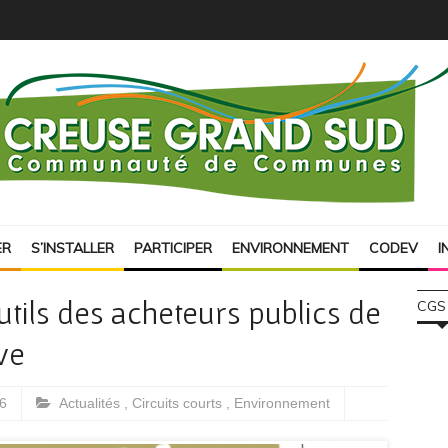
ER
S’INSTALLER
PARTICIPER
ENVIRONNEMENT
CODEV
I
outils des acheteurs publics de
CGS
ve
6
Actualités
,
Circuits courts
,
Environnement