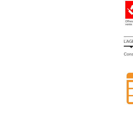
Offres
vente 
L’AG
Cons