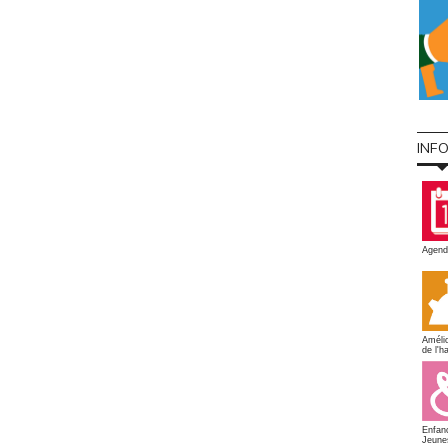
INF
Agend
Amélio
de l'ha
Enfan
Jeune