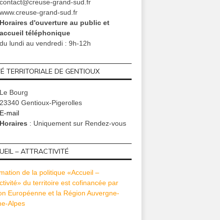
contact@creuse-grand-sud.fr
www.creuse-grand-sud.fr
Horaires d'ouverture au public et
accueil téléphonique
du lundi au vendredi : 9h-12h
TÉ TERRITORIALE DE GENTIOUX
Le Bourg
23340 Gentioux-Pigerolles
E-mail
Horaires
: Uniquement sur Rendez-vous
TUTION
SORTIR
CULTURE
EIL – ATTRACTIVITÉ
juin 13, 2016
octobre 20, 2022
sept
– Formations élu-es en
Dépistage gratuit du glaucome et
[AQUASU
mation de la politique «Accueil –
Creuse
autres pathologies oculaires
stationn
ctivité» du territoire est cofinancée par
#UNADEV
interco
ion Européenne et la Région Auvergne-
sept
e-Alpes