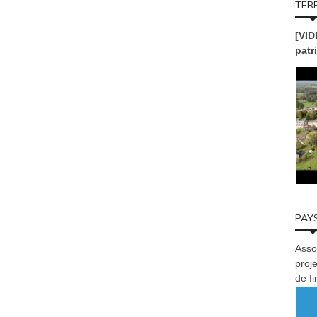
TERR
[VID
patr
PAYS
Asso
proje
de f