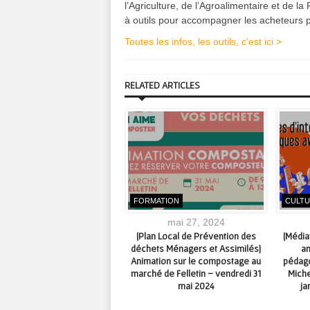
l’Agriculture, de l’Agroalimentaire et de la 
à outils pour accompagner les acheteurs 
Toutes les infos, les outils, c’est ici >
RELATED ARTICLES
TURE
FORMATION
CULT
septembre 10, 2024
mai 27, 2024
QUASUD] Modification du
[Plan Local de Prévention des
[Média
tionnement pour la piscine
déchets Ménagers et Assimilés]
an
tercommunale les 12 et 13
Animation sur le compostage au
pédago
septembre 2024 #SNA
marché de Felletin – vendredi 31
Miche
mai 2024
ja