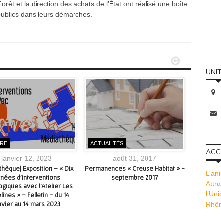
Forêt et la direction des achats de l’État ont réalisé une boîte
publics dans leurs démarches.


UNI
URE
ACTUALITÉS
L'INSTI
ACCU
janvier 12, 2023
août 31, 2017
thèque] Exposition – « Dix
Permanences « Creuse Habitat » –
Oxalis 
L’ani
nées d’interventions
septembre 2017
Attra
giques avec l’Atelier Les
l’Un
lines » – Felletin – du 14
nvier au 14 mars 2023
Rhôn