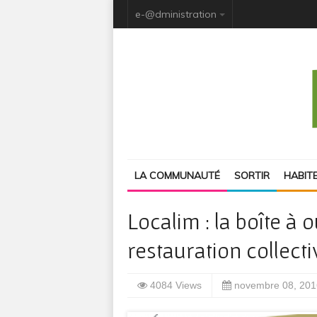
e-@dministration
LA COMMUNAUTÉ
SORTIR
HABIT
Localim : la boîte à 
restauration collecti
4084 Views
novembre 08, 201