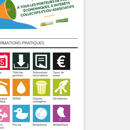
ORMATIONS PRATIQUES
a
Téléchar-
Subventions
Taxes de
gements
associations
sejour
ration
SPANC
Ordures
Déchèteries
bitat
ménagères
Piscine
ce-
Boulodrome
Médiathèque
sse