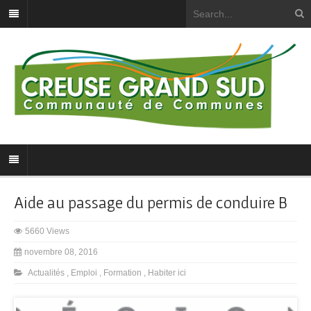
Aide au passage du permis de conduire B
5660 Views
novembre 08, 2016
Actualités
,
Emploi
,
Formation
,
Habiter ici