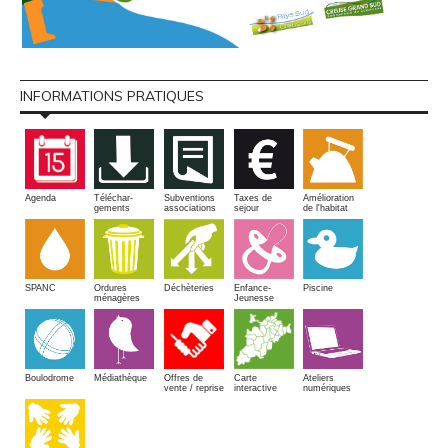
INFORMATIONS PRATIQUES
Amélioration
Agenda
Téléchar-
Subventions
Taxes de
de l'habitat
gements
associations
sejour
SPANC
Piscine
Ordures
Enfance-
Déchèteries
ménagères
Jeunesse
Boulodrome
Médiathèque
Offres de
Carte
Ateliers
vente / reprise
interactive
numériques