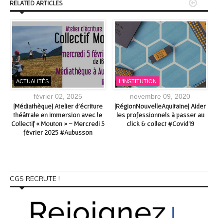


RELATED ARTICLES
ACTUALITÉS
L'INSTITUTION
février 02, 2025
novembre 09, 2020
[Médiathèque] Atelier d’écriture
[RégionNouvelleAquitaine] Aider
théâtrale en immersion avec le
les professionnels à passer au
Collectif « Mouton » – Mercredi 5
click & collect #Covid19
février 2025 #Aubusson
CGS RECRUTE !