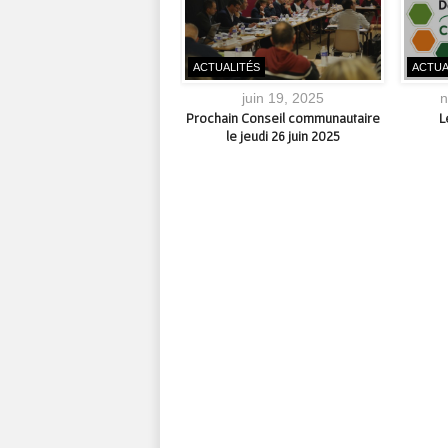
UALITÉS
ACTUALITÉS
ACTUA
novembre 23, 2023
juin 19, 2025
n
AUX]] Travaux de réfection de
Prochain Conseil communautaire
L
aussée sur le Pont de la
le jeudi 26 juin 2025
ebeyrette // du 27 au 30
vembre 2023 #Aubusson