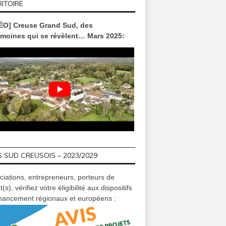
ITOIRE
ÉO] Creuse Grand Sud, des
IONS
ACTUALITÉS
ACTUALIT
imoines qui se révèlent… Mars 2025:
février 08, 2023
juin 23, 2026
nov
èque] TOUS AUX LIVRES !
[Piscine AQUASUD] Accès
[[TRAVAUX]]
 – mardi 28 février 2023
exceptionnellement gratuit
chaussé
à 18h – Felletin
Rebeyr
novemb
 SUD CREUSOIS – 2023/2029
ciations, entrepreneurs, porteurs de
t(s), vérifiez votre éligibilité aux dispositifs
inancement régionaux et européens :