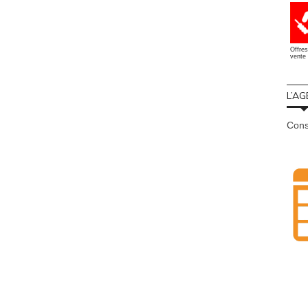
Offres
vente 
L’AG
Cons