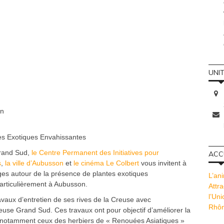
UNI
on
tes Exotiques Envahissantes
rand Sud,
le Centre Permanent des Initiatives pour
ACCU
s
,
la ville d’Aubusson
et
le cinéma Le Colbert
vous invitent à
ges autour de la présence de plantes exotiques
L’ani
 particulièrement à Aubusson.
Attra
l’Un
aux d’entretien de ses rives de la Creuse avec
Rhôn
use Grand Sud. Ces travaux ont pour objectif d’améliorer la
t notamment ceux des herbiers de « Renouées Asiatiques »