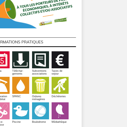
ORMATIONS PRATIQUES
a
Téléchar-
Subventions
Taxes de
gements
associations
sejour
ration
SPANC
Ordures
Déchèteries
bitat
ménagères
Piscine
ce-
Boulodrome
Médiathèque
sse