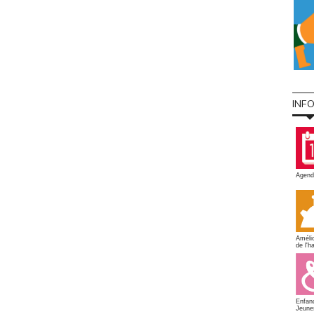
INF
Agend
Amélio
de l'ha
Enfan
Jeune