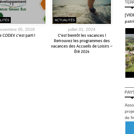
TERR
[VID
LITÉS
ACTUALITÉS
LES ACT
patr
ovembre 05, 2018
juillet 01, 2024
e CODEV c’est parti !
C’est bientôt les vacances !
[Médiath
Retrouvez les programmes des
Feel Good
vacances des Accueils de Loisirs –
Été 2024
PAYS
Asso
proje
de f