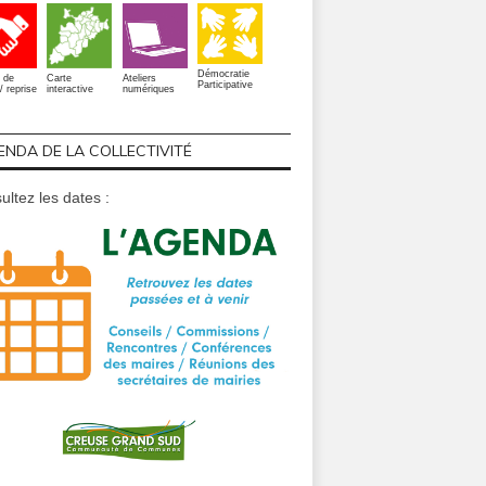
Démocratie
 de
Carte
Ateliers
Participative
/ reprise
interactive
numériques
ENDA DE LA COLLECTIVITÉ
ultez les dates :