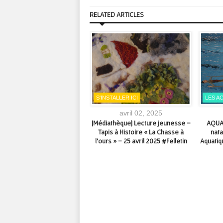
RELATED ARTICLES
TER ICI
S'INSTALLER ICI
LES A
août 04, 2020
avril 02, 2025
ANICULE] Aménagements des
[Médiathèque] Lecture jeunesse –
AQUAS
res des déchèteries Creuse
Tapis à Histoire « La Chasse à
nata
Sud ce vendredi 7 août 2020
l’ours » – 25 avril 2025 #Felletin
Aquatiq