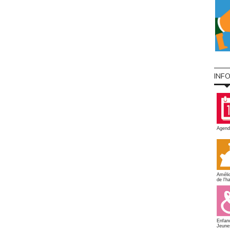
INF
Agend
Amélio
de l'ha
Enfan
Jeune