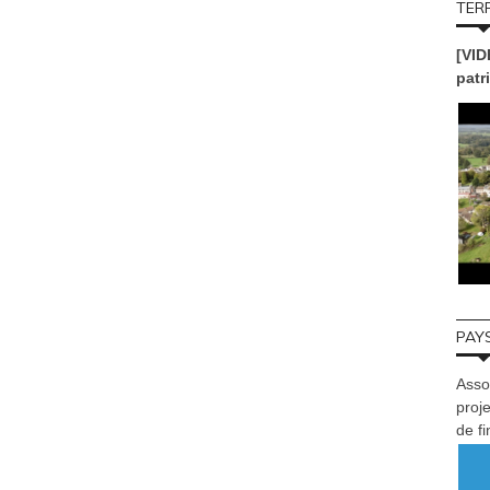
TERR
[VID
patr
PAYS
Asso
proje
de f