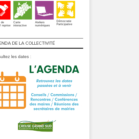
Démocratie
 de
Carte
Ateliers
Participative
/ reprise
interactive
numériques
ENDA DE LA COLLECTIVITÉ
ultez les dates :