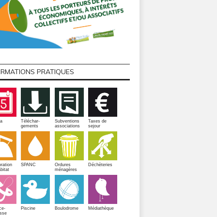
ORMATIONS PRATIQUES
a
Téléchar-
Subventions
Taxes de
gements
associations
sejour
ration
SPANC
Ordures
Déchèteries
bitat
ménagères
Piscine
ce-
Boulodrome
Médiathèque
sse