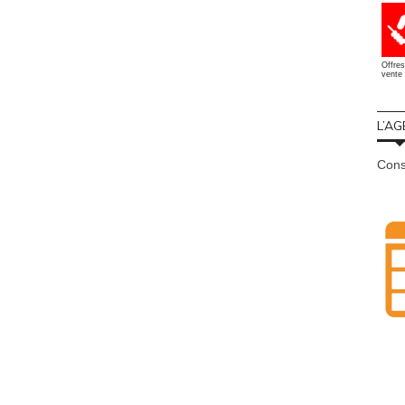
Offres
vente 
L’AG
Cons