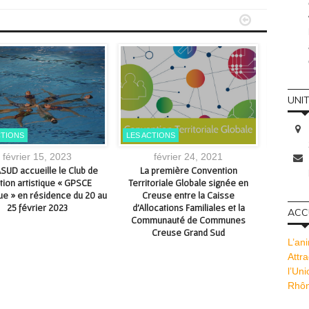


UNI
CTIONS
LES ACTIONS
S'INSTAL
février 15, 2023
février 24, 2021
UD accueille le Club de
La première Convention
AQU
tion artistique « GPSCE
Territoriale Globale signée en
d’ouvert
ue » en résidence du 20 au
Creuse entre la Caisse
les 
25 février 2023
d’Allocations Familiales et la
ACCU
Communauté de Communes
Creuse Grand Sud
L’ani
Attra
l’Un
Rhôn