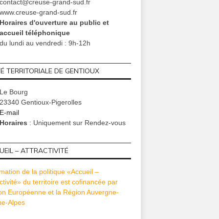
contact@creuse-grand-sud.fr
www.creuse-grand-sud.fr
Horaires d'ouverture au public et
accueil téléphonique
du lundi au vendredi : 9h-12h
TÉ TERRITORIALE DE GENTIOUX
Le Bourg
LER ICI
CULTURE
HABITER I
23340 Gentioux-Pigerolles
juillet 04, 2024
novembre 09, 2022
a
E-mail
ASUD, les horaires
[Médiathèque] Soirée Jeux (de
☀️ [CANIC
Horaires
: Uniquement sur Rendez-vous
ure et les activités pour
rôles !) – Vendredi 18 novembre
horaires d
vacances d’été 2024
2022 à 18h – Felletin
Grand Sud c
EIL – ATTRACTIVITÉ
mation de la politique «Accueil –
ctivité» du territoire est cofinancée par
ion Européenne et la Région Auvergne-
e-Alpes