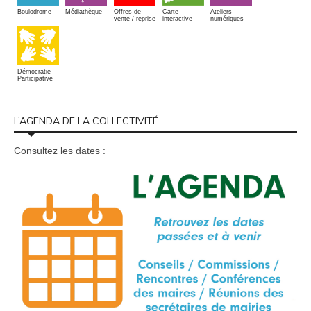
Boulodrome
Médiathèque
Offres de
Carte
Ateliers
vente / reprise
interactive
numériques
Démocratie
Participative
L’AGENDA DE LA COLLECTIVITÉ
Consultez les dates :