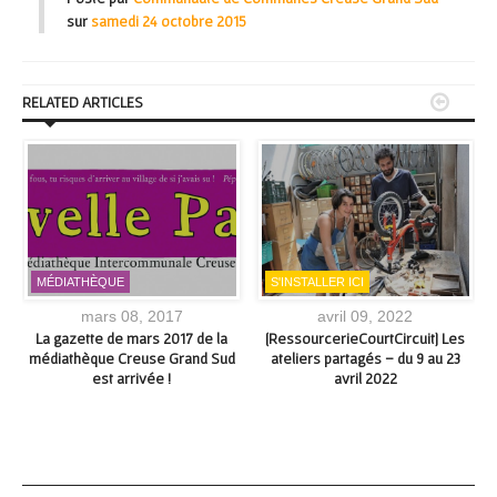
sur
samedi 24 octobre 2015


RELATED ARTICLES
MÉDIATHÈQUE
S'INSTALLER ICI
mars 08, 2017
avril 09, 2022
La gazette de mars 2017 de la
[RessourcerieCourtCircuit] Les
,
médiathèque Creuse Grand Sud
ateliers partagés – du 9 au 23
est arrivée !
avril 2022
4