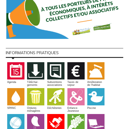
INFORMATIONS PRATIQUES
Amélioration
Agenda
Téléchar-
Subventions
Taxes de
de l'habitat
gements
associations
sejour
SPANC
Piscine
Ordures
Enfance-
Déchèteries
ménagères
Jeunesse