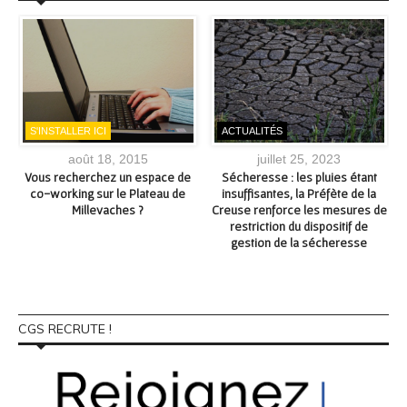
S'INSTALLER ICI
ACTUALITÉS
août 18, 2015
juillet 25, 2023
Vous recherchez un espace de
Sécheresse : les pluies étant
–
co-working sur le Plateau de
insuffisantes, la Préfète de la
Millevaches ?
Creuse renforce les mesures de
restriction du dispositif de
gestion de la sécheresse
CGS RECRUTE !