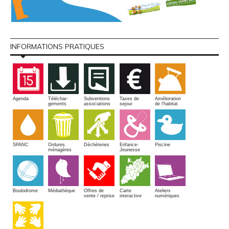
INFORMATIONS PRATIQUES
Amélioration
Agenda
Téléchar-
Subventions
Taxes de
de l'habitat
gements
associations
sejour
SPANC
Piscine
Ordures
Enfance-
Déchèteries
ménagères
Jeunesse
Boulodrome
Médiathèque
Offres de
Carte
Ateliers
vente / reprise
interactive
numériques