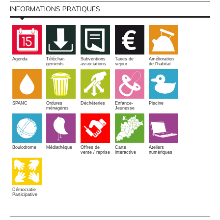
INFORMATIONS PRATIQUES
Amélioration
Agenda
Téléchar-
Subventions
Taxes de
de l'habitat
gements
associations
sejour
SPANC
Piscine
Ordures
Enfance-
Déchèteries
ménagères
Jeunesse
Boulodrome
Médiathèque
Offres de
Carte
Ateliers
vente / reprise
interactive
numériques
Démocratie
Participative