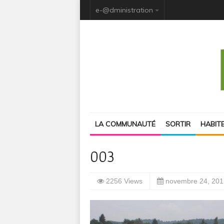
e-@dministration
LA COMMUNAUTÉ
SORTIR
HABIT
003
2256 Views
novembre 24, 201