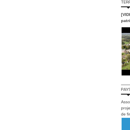
TERR
[VID
patr
PAYS
Asso
proje
de f