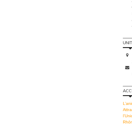
UNI
ACCU
L’ani
Attra
l’Un
Rhôn