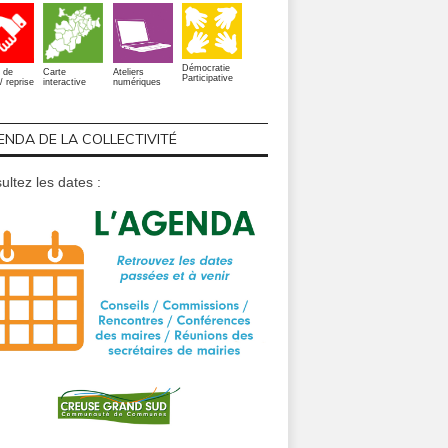
Démocratie
 de
Carte
Ateliers
Participative
/ reprise
interactive
numériques
ENDA DE LA COLLECTIVITÉ
ultez les dates :