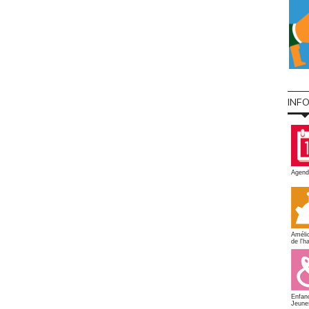
INF
Agend
Amélio
de l'ha
Enfan
Jeune