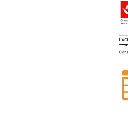
Offres
vente 
L’AG
Cons