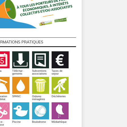
ORMATIONS PRATIQUES
a
Téléchar-
Subventions
Taxes de
gements
associations
sejour
ration
SPANC
Ordures
Déchèteries
bitat
ménagères
Piscine
ce-
Boulodrome
Médiathèque
sse