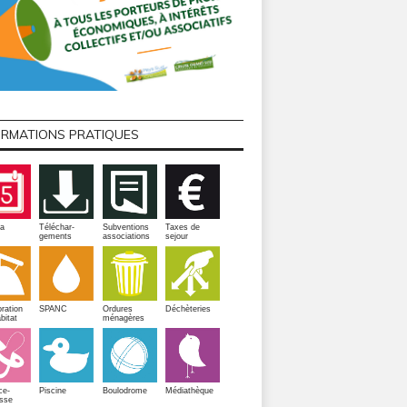
ORMATIONS PRATIQUES
a
Téléchar-
Subventions
Taxes de
gements
associations
sejour
ration
SPANC
Ordures
Déchèteries
bitat
ménagères
Piscine
ce-
Boulodrome
Médiathèque
sse