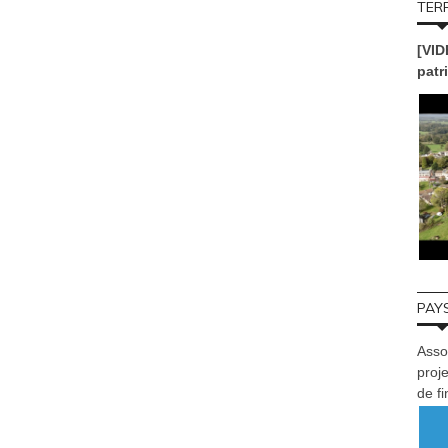
TERR
[VID
patr
PAYS
Asso
proje
de f