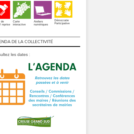
Démocratie
 de
Carte
Ateliers
Participative
/ reprise
interactive
numériques
ENDA DE LA COLLECTIVITÉ
ultez les dates :