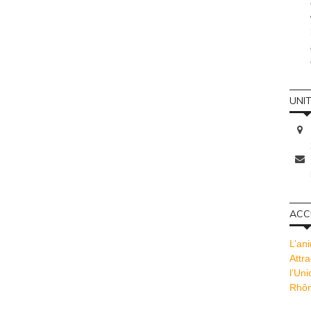
UNI
ACCU
L’ani
Attra
l’Un
Rhôn