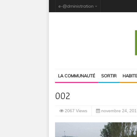
e-@dministration
LA COMMUNAUTÉ
SORTIR
HABIT
002
2067 Views
novembre 24, 201