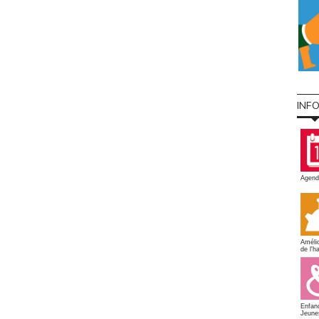
INF
Agend
Amélio
de l'ha
Enfan
Jeune