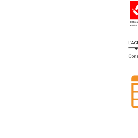
Offres
vente 
L’AG
Cons