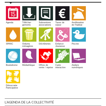
Amélioration
Agenda
Téléchar-
Subventions
Taxes de
de l'habitat
gements
associations
sejour
SPANC
Piscine
Ordures
Enfance-
Déchèteries
ménagères
Jeunesse
Boulodrome
Médiathèque
Offres de
Carte
Ateliers
vente / reprise
interactive
numériques
Démocratie
Participative
L’AGENDA DE LA COLLECTIVITÉ